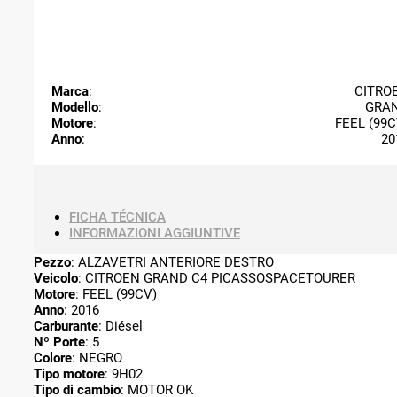
Marca
:
CITRO
Modello
:
GRA
Motore
:
FEEL (99C
Anno
:
20
FICHA TÉCNICA
INFORMAZIONI AGGIUNTIVE
Pezzo
: ALZAVETRI ANTERIORE DESTRO
Veicolo
: CITROEN GRAND C4 PICASSOSPACETOURER
Motore
: FEEL (99CV)
Anno
: 2016
Carburante
: Diésel
Nº Porte
: 5
Colore
: NEGRO
Tipo motore
: 9H02
Tipo di cambio
: MOTOR OK