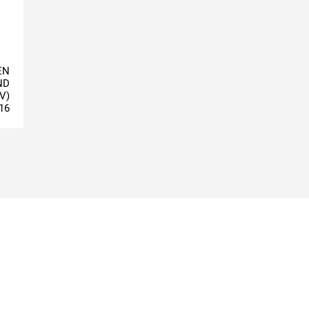
EN
ND
V)
16