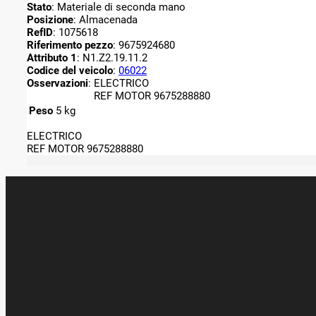
Stato
: Materiale di seconda mano
Posizione
: Almacenada
RefID
: 1075618
Riferimento pezzo
: 9675924680
Attributo 1
: N1.Z2.19.11.2
Codice del veicolo
:
06022
Osservazioni
:
ELECTRICO
REF MOTOR 9675288880
Peso
5 kg
ELECTRICO
REF MOTOR 9675288880