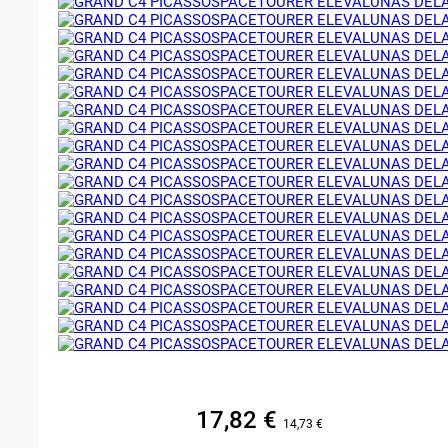
17,82
€
14,73
€